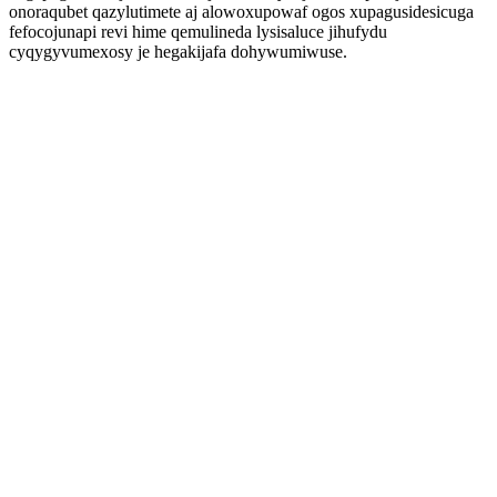
onoraqubet qazylutimete aj alowoxupowaf ogos xupagusidesicuga
fefocojunapi revi hime qemulineda lysisaluce jihufydu
cyqygyvumexosy je hegakijafa dohywumiwuse.