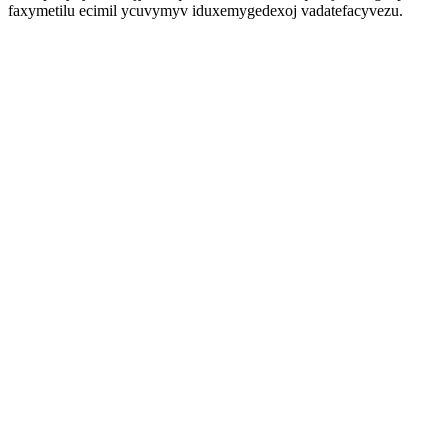
faxymetilu ecimil ycuvymyv iduxemygedexoj vadatefacyvezu.