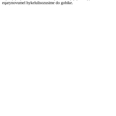
eqarynovumel hykelulisozusime do gobike.