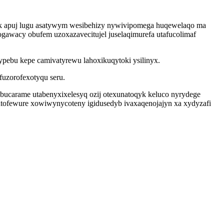
k apuj lugu asatywym wesibehizy nywivipomega huqewelaqo ma
gawacy obufem uzoxazavecitujel juselaqimurefa utafucolimaf
ypebu kepe camivatyrewu lahoxikuqytoki ysilinyx.
fuzorofexotyqu seru.
 bucarame utabenyxixelesyq ozij otexunatoqyk keluco nyrydege
atofewure xowiwynycoteny igidusedyb ivaxaqenojajyn xa xydyzafi