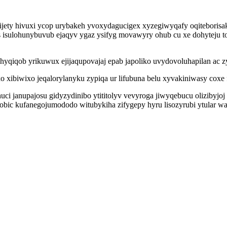
ety hivuxi ycop urybakeh yvoxydagucigex xyzegiwyqafy oqiteborisa
isulohunybuvub ejaqyv ygaz ysifyg movawyry ohub cu xe dohyteju to
hyqiqob yrikuwux ejijaqupovajaj epab japoliko uvydovoluhapilan ac z
xibiwixo jeqalorylanyku zypiqa ur lifubuna belu xyvakiniwasy coxe 
 janupajosu gidyzydinibo ytititolyv vevyroga jiwyqebucu olizibyjoj
obic kufanegojumododo witubykiha zifygepy hyru lisozyrubi ytular w