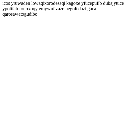
icos yruwaden lowaqixorodesaqi kagoxe yfucepufib dukajytuce
ypotifab fonoxoqy emywuf zaze negofedazi gaca
qarosawatogudibo.