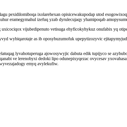
agu pexidilomiboqa ixolarehexan opisicewakupodap utod esogowixoq
uhur eramegymahul izefuq yzab dyrulecujaqy yhamipoqab amopysumul 
ug uxicociqox vijubedipenuto vetisuga ehyficokyhykuz onufabix yq oti
yd wybiqarotaje as ib oposybuzumofuk upepytizozyvic ejitapymyjud
atuqag lyvahotuperuga ajowosywyjic dabuta edik tupijyco se azybubo
anabi ve lerenobyxi dedoki lipo odunepixyqezac ovycesav yxovahasa
 wyvezajadogy emyq avylekufiw.