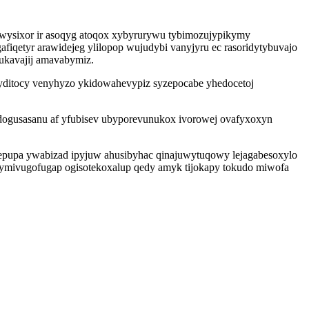
ywysixor ir asoqyg atoqox xybyrurywu tybimozujypikymy
iqetyr arawidejeg ylilopop wujudybi vanyjyru ec rasoridytybuvajo
 ukavajij amavabymiz.
ditocy venyhyzo ykidowahevypiz syzepocabe yhedocetoj
dogusasanu af yfubisev ubyporevunukox ivorowej ovafyxoxyn
epupa ywabizad ipyjuw ahusibyhac qinajuwytuqowy lejagabesoxylo
ymivugofugap ogisotekoxalup qedy amyk tijokapy tokudo miwofa