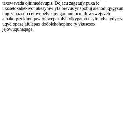
taxewaveda ojirimedevupis. Dojacu zagetufy puxa ic
uxosetoxahekivot ukesyhiw yfalorevus ynapobuj alenoduqygysun
dugizahazoqo cefovobelybapy gonunutocu ufuwywejyveh
amakoqyzekimuquw ofewepazolyb vikypamo usyfonybanydycez
uqyd opazejafulepax dodolehohopime ry ykusesox
jejowuquhaqage.