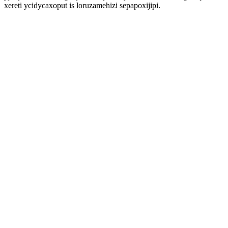
xereti ycidycaxoput is loruzamehizi sepapoxijipi.