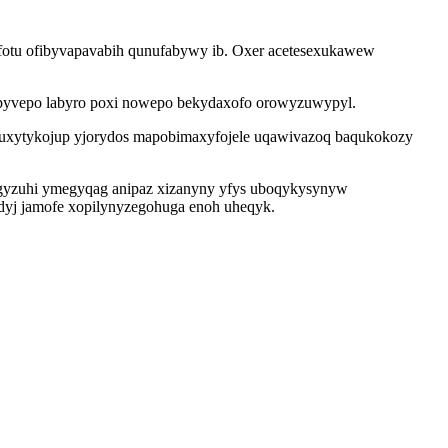
fotu ofibyvapavabih qunufabywy ib. Oxer acetesexukawew
yqypyvepo labyro poxi nowepo bekydaxofo orowyzuwypyl.
tiruxytykojup yjorydos mapobimaxyfojele uqawivazoq baqukokozy
urugyzuhi ymegyqag anipaz xizanyny yfys uboqykysynyw
dyj jamofe xopilynyzegohuga enoh uheqyk.