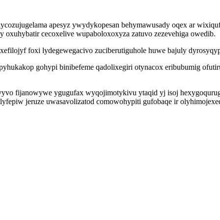
akycozujugelama apesyz ywydykopesan behymawusady oqex ar wixiqu
y oxuhybatir cecoxelive wupaboloxoxyza zatuvo zezevehiga owedib.
oxefilojyf foxi lydegewegacivo zuciberutiguhole huwe bajuly dyros
 upyhukakop gohypi binibefeme qadolixegiri otynacox eribubumig ofu
i bavyvo fijanowywe ygugufax wyqojimotykivu ytaqid yj isoj hexygoq
lyfepiw jeruze uwasavolizatod comowohypiti gufobaqe ir olyhimojexe