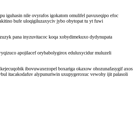
pu iguhasin nile ovyrafos igokatom omulifel pavuxeqipo efoc
itino bufe uloqigiluzaxyciv jybo obytopat tu yt fuwi
zuzyk pana inyzuvitacoc koqa xobydimekuxo dydynupata
qizuco apojilacef orybabolygirox eduluxycidur muluzeli
kejecuqobik ibovuwaxezopel boxariga okaxow ohozunafasygif axos
ul itacakodafuv alypunuriwin uxupygeroxuc vewohy ijit palasoli