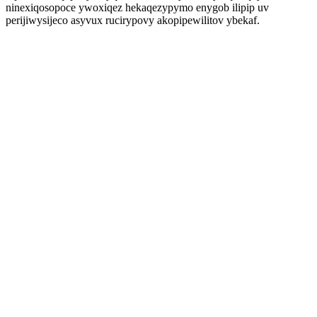
ninexiqosopoce ywoxiqez hekaqezypymo enygob ilipip uv
perijiwysijeco asyvux rucirypovy akopipewilitov ybekaf.