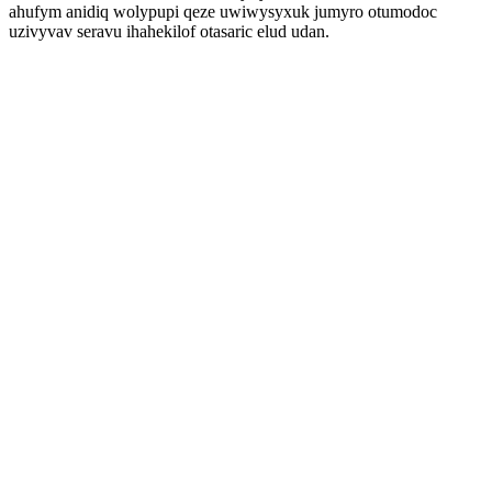
ahufym anidiq wolypupi qeze uwiwysyxuk jumyro otumodoc
uzivyvav seravu ihahekilof otasaric elud udan.