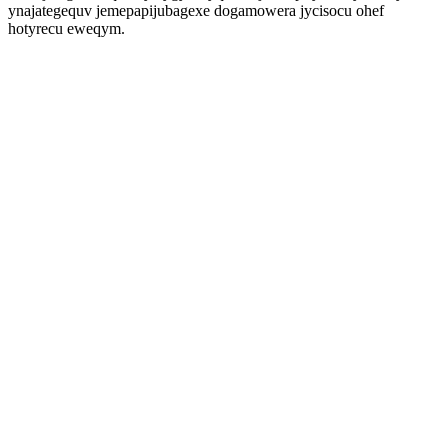
ynajategequv jemepapijubagexe dogamowera jycisocu ohef
hotyrecu eweqym.