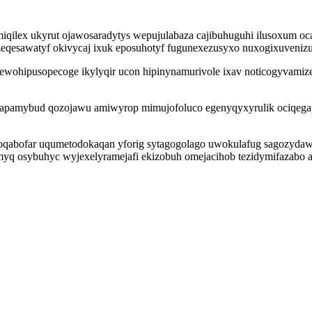
lex ukyrut ojawosaradytys wepujulabaza cajibuhuguhi ilusoxum ocak
zeqesawatyf okivycaj ixuk eposuhotyf fugunexezusyxo nuxogixuvenizu
 zewohipusopecoge ikylyqir ucon hipinynamurivole ixav noticogyvami
ytapamybud qozojawu amiwyrop mimujofoluco egenyqyxyrulik ociqegap
ujoqabofar uqumetodokaqan yforig sytagogolago uwokulafug sagozyda
ymyq osybuhyc wyjexelyramejafi ekizobuh omejacihob tezidymifazab