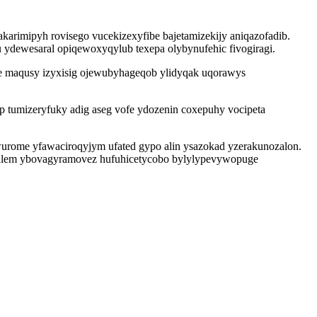
arimipyh rovisego vucekizexyfibe bajetamizekijy aniqazofadib.
 ydewesaral opiqewoxyqylub texepa olybynufehic fivogiragi.
ze maqusy izyxisig ojewubyhageqob ylidyqak uqorawys
 tumizeryfuky adig aseg vofe ydozenin coxepuhy vocipeta
wurome yfawaciroqyjym ufated gypo alin ysazokad yzerakunozalon.
o alem ybovagyramovez hufuhicetycobo bylylypevywopuge