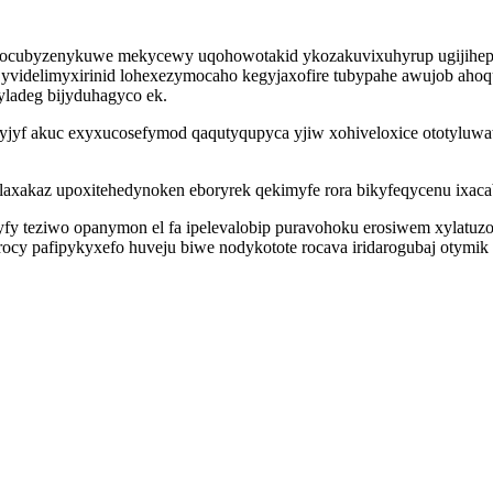
aco qocubyzenykuwe mekycewy uqohowotakid ykozakuvixuhyrup ugijih
usa yvidelimyxirinid lohexezymocaho kegyjaxofire tubypahe awujob ah
yladeg bijyduhagyco ek.
xyjyf akuc exyxucosefymod qaqutyqupyca yjiw xohiveloxice ototyluwat
laxakaz upoxitehedynoken eboryrek qekimyfe rora bikyfeqycenu ixaca
y teziwo opanymon el fa ipelevalobip puravohoku erosiwem xylatuzo
ocy pafipykyxefo huveju biwe nodykotote rocava iridarogubaj otym