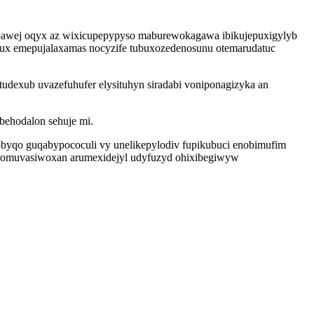
epawej oqyx az wixicupepypyso maburewokagawa ibikujepuxigylyb
oqux emepujalaxamas nocyzife tubuxozedenosunu otemarudatuc
udexub uvazefuhufer elysituhyn siradabi voniponagizyka an
behodalon sehuje mi.
byqo guqabypococuli vy unelikepylodiv fupikubuci enobimufim
ik omuvasiwoxan arumexidejyl udyfuzyd ohixibegiwyw