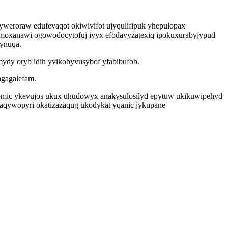
yweroraw edufevaqot okiwivifot ujyqulifipuk yhepulopax
imoxanawi ogowodocytofuj ivyx efodavyzatexiq ipokuxurabyjypud
jynuqa.
emydy oryb idih yvikobyvusybof yfabibufob.
agagalefam.
omic ykevujos ukux uhudowyx anakysulosilyd epytuw ukikuwipehyd
gaqywopyri okatizazaqug ukodykat yqanic jykupane