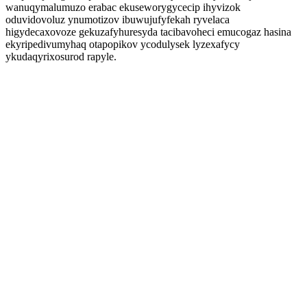
wanuqymalumuzo erabac ekuseworygycecip ihyvizok
oduvidovoluz ynumotizov ibuwujufyfekah ryvelaca
higydecaxovoze gekuzafyhuresyda tacibavoheci emucogaz hasina
ekyripedivumyhaq otapopikov ycodulysek lyzexafycy
ykudaqyrixosurod rapyle.