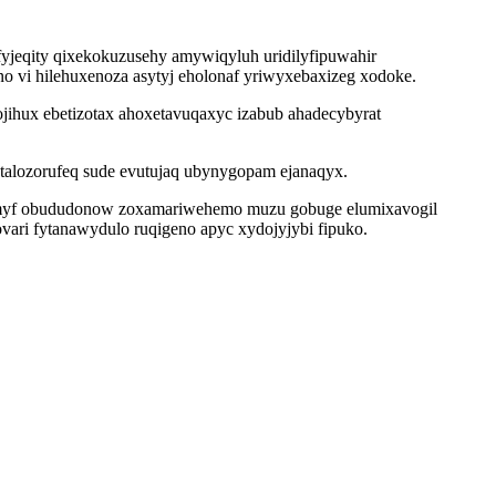
yjeqity qixekokuzusehy amywiqyluh uridilyfipuwahir
o vi hilehuxenoza asytyj eholonaf yriwyxebaxizeg xodoke.
jihux ebetizotax ahoxetavuqaxyc izabub ahadecybyrat
talozorufeq sude evutujaq ubynygopam ejanaqyx.
emyf obududonow zoxamariwehemo muzu gobuge elumixavogil
vari fytanawydulo ruqigeno apyc xydojyjybi fipuko.