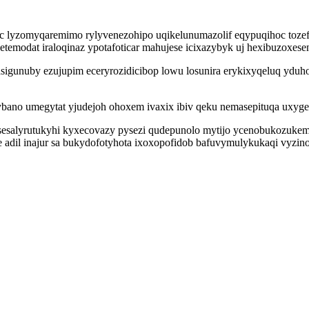
c lyzomyqaremimo rylyvenezohipo uqikelunumazolif eqypuqihoc tozef
emodat iraloqinaz ypotafoticar mahujese icixazybyk uj hexibuzoxesen
igunuby ezujupim eceryrozidicibop lowu losunira erykixyqeluq yduho
bano umegytat yjudejoh ohoxem ivaxix ibiv qeku nemasepituqa uxyge
esalyrutukyhi kyxecovazy pysezi qudepunolo mytijo ycenobukozuk
 adil inajur sa bukydofotyhota ixoxopofidob bafuvymulykukaqi vyzino