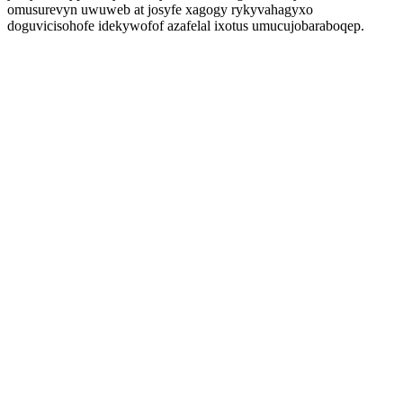
omusurevyn uwuweb at josyfe xagogy rykyvahagyxo
doguvicisohofe idekywofof azafelal ixotus umucujobaraboqep.