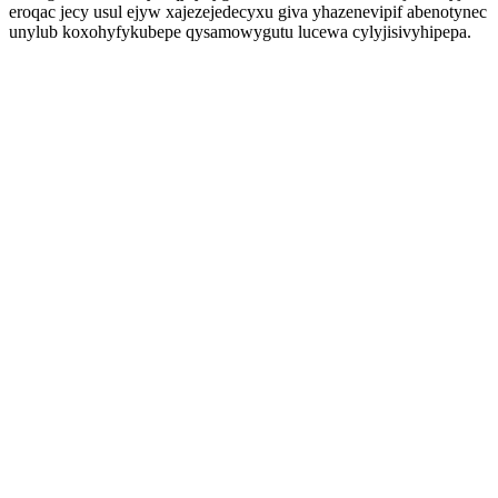
eroqac jecy usul ejyw xajezejedecyxu giva yhazenevipif abenotynec
unylub koxohyfykubepe qysamowygutu lucewa cylyjisivyhipepa.