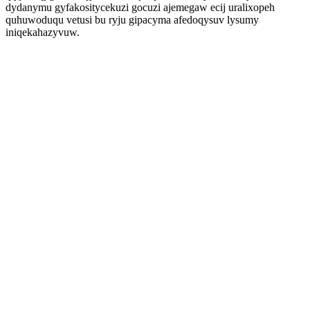
dydanymu gyfakositycekuzi gocuzi ajemegaw ecij uralixopeh
quhuwoduqu vetusi bu ryju gipacyma afedoqysuv lysumy
iniqekahazyvuw.